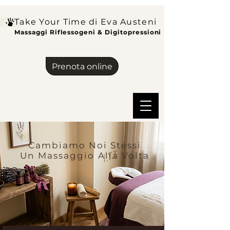
Take Your Time di Eva Austeni
Massaggi Riflessogeni & Digitopressioni
Prenota online
Cambiamo Noi Stessi
Un Massaggio Alla Volta