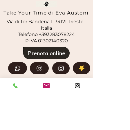
Take Your Time di Eva Austeni
Via di Tor Bandena 1 34121 Trieste -
Italia
Telefono +393283078224
P.IVA
01302140320
Prenota online
Modulo di Rimborso/Submit Refund Request
Cookie policy ITA
Privacy Policy ITA
Cookie Policy ENG
Privacy Policy ENG
FAQ
Info