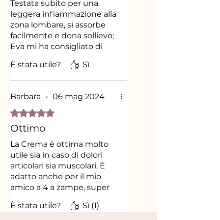
Testata subito per una
leggera infiammazione alla
zona lombare, si assorbe
facilmente e dona sollievo;
Eva mi ha consigliato di
usarla anche per le cadute
È stata utile?
Sì
dei miei due bimbi e aveva
ragione alleviando il dolore
. Qualità/prezzo davvero
Barbara
•
06 mag 2024
senza eguali
Valutazione 5 stelle su 5.
Ottimo
La Crema è ottima molto
utile sia in caso di dolori
articolari sia muscolari. È
adatto anche per il mio
amico a 4 a zampe, super
consigliato!
È stata utile?
Sì (1)