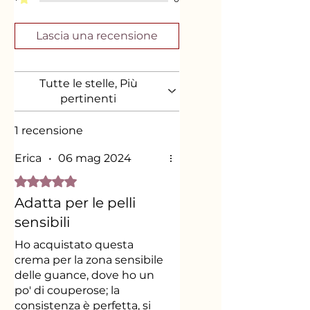
dehydroacetic acid, parfum, limonene,
sodium phytate, citral. Erbe da
agricoltura biologica
Lascia una recensione
Tutte le stelle, Più
pertinenti
1 recensione
Erica
•
06 mag 2024
Valutazione 5 stelle su 5.
Adatta per le pelli
sensibili
Ho acquistato questa
crema per la zona sensibile
delle guance, dove ho un
po' di couperose; la
consistenza è perfetta, si