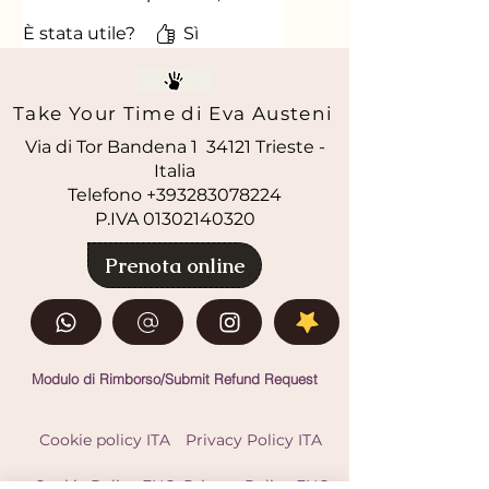
assorbe velocemente e mi
È stata utile?
Sì
lascia la pelle
morbidissima. La utilizzo
anche d'estate come dopo
Take Your Time di Eva Austeni
sole.
Via di Tor Bandena 1 34121 Trieste -
Italia
Telefono +393283078224
P.IVA
01302140320
Prenota online
Modulo di Rimborso/Submit Refund Request
Cookie policy ITA
Privacy Policy ITA
Cookie Policy ENG
Privacy Policy ENG