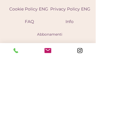
Cookie Policy ENG
Privacy Policy ENG
FAQ
Info
Abbonamenti
Unisciti 
alla 
nostra 
newslette