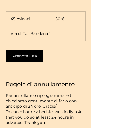
50
euro
45 minuti
4
50 €
5
m
Via di Tor Bandena 1
i
n
u
t
Prenota Ora
i
Regole di annullamento
Per annullare o riprogrammare ti
chiediamo gentilmente di farlo con
anticipo di 24 ore. Grazie/
To cancel or reschedule, we kindly ask
that you do so at least 24 hours in
advance. Thank you.