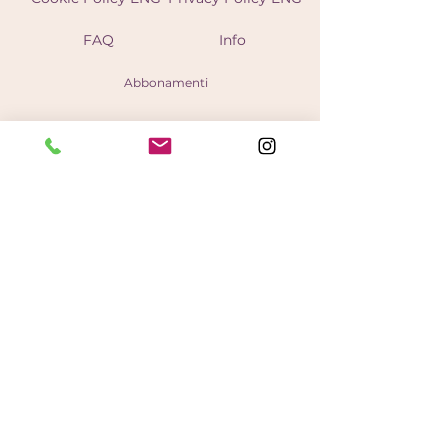
FAQ
Info
Abbonamenti
Unisciti 
alla 
nostra 
newslette
r/Join our 