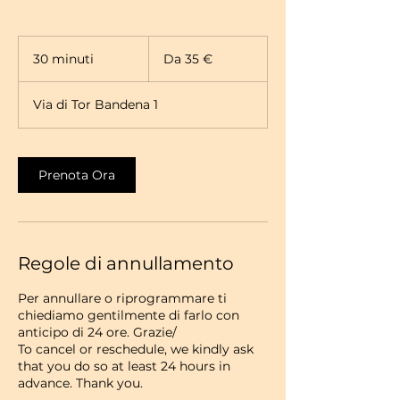
Da
35
30 minuti
3
Da 35 €
euro
0
m
Via di Tor Bandena 1
i
n
u
t
Prenota Ora
i
Regole di annullamento
Per annullare o riprogrammare ti
chiediamo gentilmente di farlo con
anticipo di 24 ore. Grazie/
To cancel or reschedule, we kindly ask
that you do so at least 24 hours in
advance. Thank you.