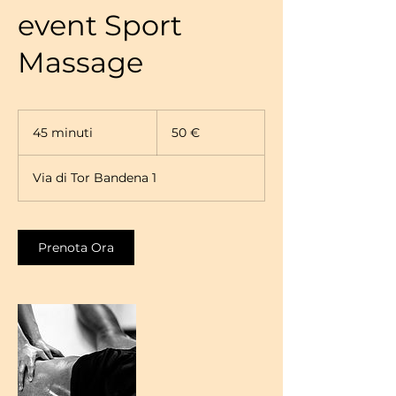
event Sport
Massage
50
euro
45 minuti
4
50 €
5
m
Via di Tor Bandena 1
i
n
u
t
Prenota Ora
i