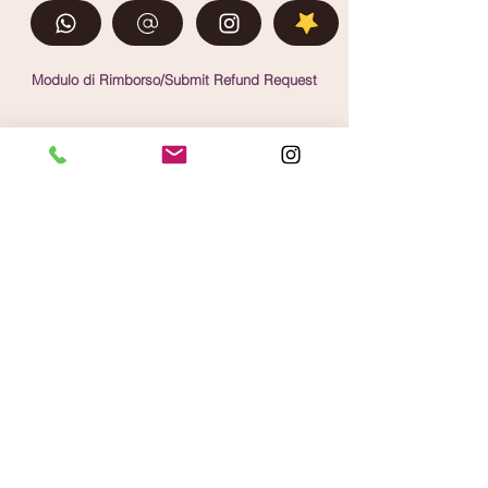
Modulo di Rimborso/Submit Refund Request
Cookie policy ITA
Privacy Policy ITA
Cookie Policy ENG
Privacy Policy ENG
FAQ
Info
Subscription
Unisciti 
alla 