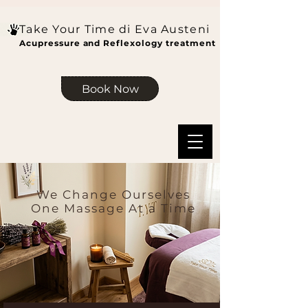
Take Your Time di Eva Austeni
Acupressure and Reflexology treatment
Book Now
We Change Ourselves
One Massage At a Time