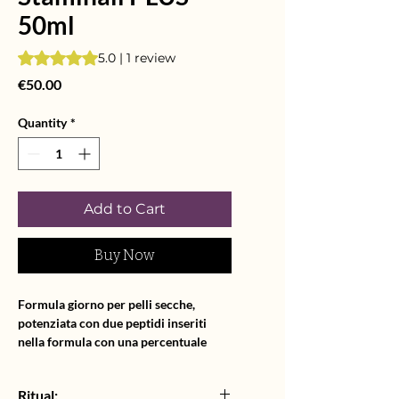
50ml
Rating is 5.0 out of five stars based on 1 review
5.0 | 1 review
Price
€50.00
Quantity
*
Add to Cart
Buy Now
Formula giorno per pelli secche,
potenziata con due peptidi inseriti
nella formula con una percentuale
attiva, con lo scopo di agire sulle rughe
di espressione ma soprattutto
Ritual:
prevenirne la comparsa.